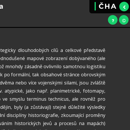
a
ČHA
ategicky dlouhodobých cílů a celkové představě
 Zjednodušené mapové zobrazení dobývaného (ale
což mnohdy zásadně ovlivnilo samotnou logistiku
o jak po formální, tak obsahové stránce obrovským
 dvěma nebo více vojenskými silami, jsou zvláště
. atypické, jako např. planimetrické, fotomapy,
 ve smyslu terminus technicus, ale rovněž pro
ějin, byly (a zůstávají) stejně důležité výsledky
dní disciplíny historiografie, zkoumající proměny
cováním historických jevů a procesů na mapách)