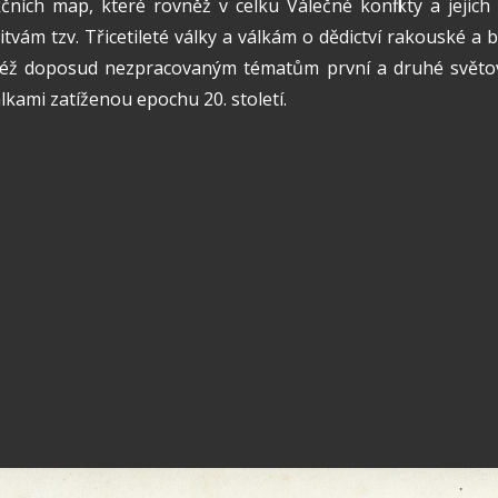
čních map, které rovněž v celku Válečné konflikty a jeji
tvám tzv. Třicetileté války a válkám o dědictví rakouské 
též doposud nezpracovaným tématům první a druhé světové 
kami zatíženou epochu 20. století.