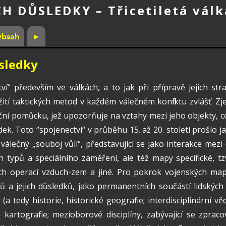
CH DŮSLEDKY
– Třicetiletá válk
bsah
►
ůsledky
í“ především ve válkách, a to jak při přípravě jejich str
žití taktických metod v každém válečném konfliktu zvlášť.
ační pomůcku, jež upozorňuje na vztahy mezi jeho objekty, 
edek. Toto “spojenectví“ v průběhu 15. až 20. století prošl
válečný „souboj vůlí“, představující se jako interakce mezi
 typů a speciálního zaměření, ale též mapy specifické, tzv
h operací vzduch-zem a jiné. Pro pokrok vojenských map
tů a jejich důsledků, jako permanentních součástí lidských d
a tedy historie, historické geografie; interdisciplinární vě
 kartografie; mezioborové disciplíny, zabývající se zpra