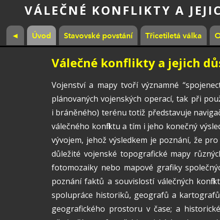
VÁLEČNÉ KONFLIKTY A JEJI
◄
Úvod
Stavovské povstání
Třicetiletá válka
O
Válečné konflikty a jejich d
Vojenství a mapy tvoří významné “spojenectv
plánovaných vojenských operací, tak při pou
i bráněného) terénu totiž představuje navig
válečného konfliktu a tím i jeho konečný výsl
vývojem, jehož výsledkem je poznání, že pro 
důležité vojenské topografické mapy různých
fotomozaiky nebo mapové grafiky společnýc
poznání faktů a souvislostí válečných konflik
spolupráce historiků, geografů a kartografů (
geografického prostoru v čase; a historické