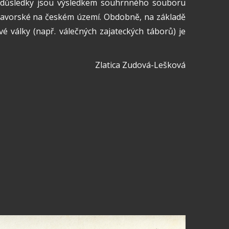
ch důsledky jsou výsledkem souhrnného souboru
a bavorské na českém území. Obdobně, na základě
války (např. válečných zajateckých táborů) je
Zlatica Zudová-Lešková