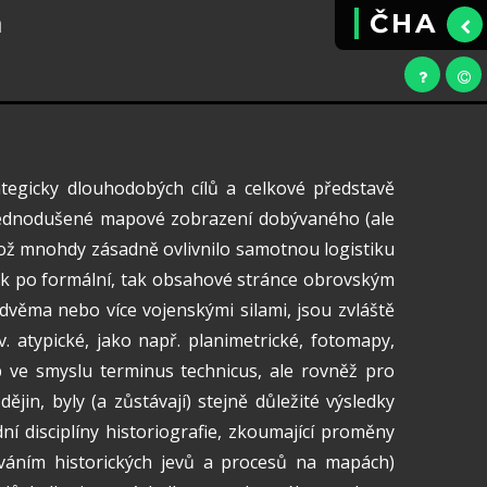
a
ČHA
ategicky dlouhodobých cílů a celkové představě
 Zjednodušené mapové zobrazení dobývaného (ale
což mnohdy zásadně ovlivnilo samotnou logistiku
o jak po formální, tak obsahové stránce obrovským
 dvěma nebo více vojenskými silami, jsou zvláště
. atypické, jako např. planimetrické, fotomapy,
 ve smyslu terminus technicus, ale rovněž pro
ějin, byly (a zůstávají) stejně důležité výsledky
dní disciplíny historiografie, zkoumající proměny
cováním historických jevů a procesů na mapách)