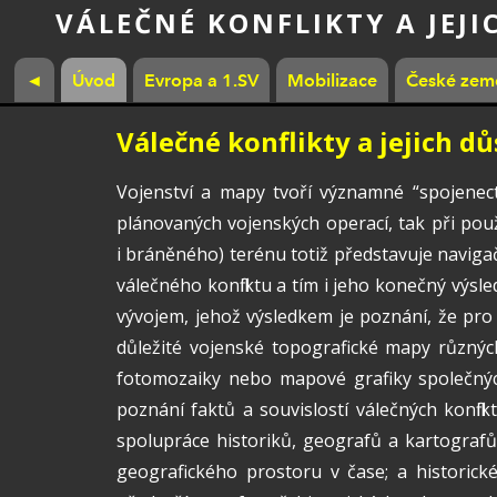
VÁLEČNÉ KONFLIKTY A JEJI
◄
Úvod
Evropa a 1.SV
Mobilizace
České země
Válečné konflikty a jejich d
Vojenství a mapy tvoří významné “spojenectv
plánovaných vojenských operací, tak při pou
i bráněného) terénu totiž představuje navig
válečného konfliktu a tím i jeho konečný výsl
vývojem, jehož výsledkem je poznání, že pro 
důležité vojenské topografické mapy různých
fotomozaiky nebo mapové grafiky společnýc
poznání faktů a souvislostí válečných konflik
spolupráce historiků, geografů a kartografů (
geografického prostoru v čase; a historické