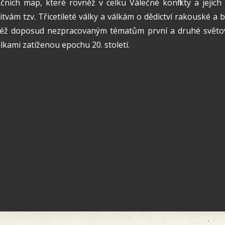
čních map, které rovněž v celku Válečné konflikty a jeji
tvám tzv. Třicetileté války a válkám o dědictví rakouské 
též doposud nezpracovaným tématům první a druhé světové 
kami zatíženou epochu 20. století.