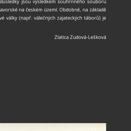
ch důsledky jsou výsledkem souhrnného souboru
a bavorské na českém území. Obdobně, na základě
války (např. válečných zajateckých táborů) je
Zlatica Zudová-Lešková