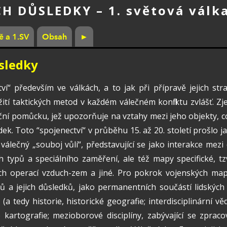
CH DŮSLEDKY
– 1. světová válk
 a 1.SV
Obsah
►
ůsledky
í“ především ve válkách, a to jak při přípravě jejich str
žití taktických metod v každém válečném konfliktu zvlášť.
ační pomůcku, jež upozorňuje na vztahy mezi jeho objekty, 
edek. Toto “spojenectví“ v průběhu 15. až 20. století prošl
válečný „souboj vůlí“, představující se jako interakce mezi
 typů a speciálního zaměření, ale též mapy specifické, tzv
h operací vzduch-zem a jiné. Pro pokrok vojenských map
tů a jejich důsledků, jako permanentních součástí lidských d
a tedy historie, historické geografie; interdisciplinární vě
 kartografie; mezioborové disciplíny, zabývající se zpra